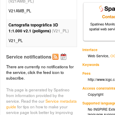
(V21AMB_PL)
V21AMB_PL
Cartografia topogràfica 3D
(V21_PL)
1:1.000 v2.1 (polígons)
V21_PL
Interface
Cartografia topogràfica 3D
Web Service
,
OG
Service notifications
1:1.000 BCN v2.2 (polígons)
Keywords
(V22BCN_PL)
There are currently no notifications for
the service, click the feed icon to
Fees
V22BCN_PL
subscribe.
http://www.icgc.
Access constraint
This page is generated by Spatineo
Cartografia topogràfica 3D
Copyright
from information provided by the
1:1.000 AMB v2.2 (polígons)
service. Read the our
Service metadata
(V22AMB_PL)
Supported languag
guide
for tips on how to make your
No INSPIRE Exten
V22AMB_PL
service page look better by improving
language suppor