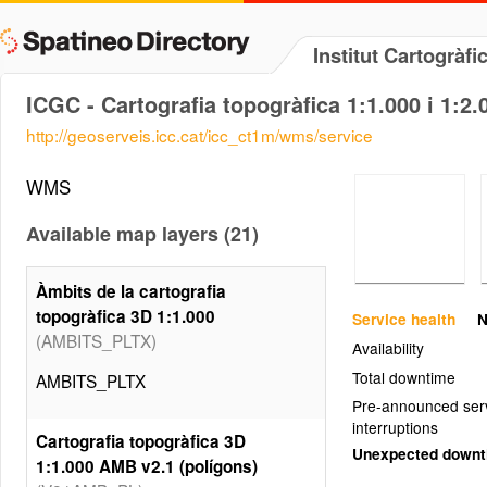
Institut Cartogràf
ICGC - Cartografia topogràfica 1:1.000 i 1:2.
http://geoserveis.icc.cat/icc_ct1m/wms/service
WMS
Available map layers (21)
Àmbits de la cartografia
topogràfica 3D 1:1.000
Service health
N
(AMBITS_PLTX)
Availability
Total downtime
AMBITS_PLTX
Pre-announced ser
interruptions
Cartografia topogràfica 3D
Unexpected down
1:1.000 AMB v2.1 (polígons)