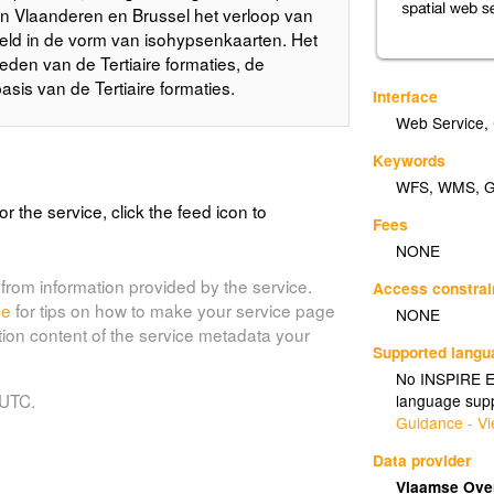
s in Vlaanderen en Brussel het verloop van
eld in de vorm van isohypsenkaarten. Het
en van de Tertiaire formaties, de
is van de Tertiaire formaties.
Interface
Web Service
,
Keywords
WFS
,
WMS
,
or the service, click the feed icon to
Fees
NONE
from information provided by the service.
Access constrai
de
for tips on how to make your service page
NONE
tion content of the service metadata your
Supported lang
No INSPIRE Ex
 UTC.
language supp
Guidance - Vi
Data provider
Vlaamse Over