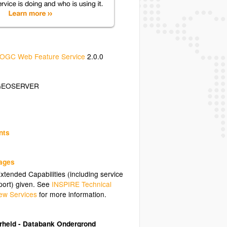
OGC Web Feature Service
2.0.0
GEOSERVER
nts
uages
tended Capabilities (including service
ort) given. See
INSPIRE Technical
ew Services
for more information.
heid - Databank Ondergrond