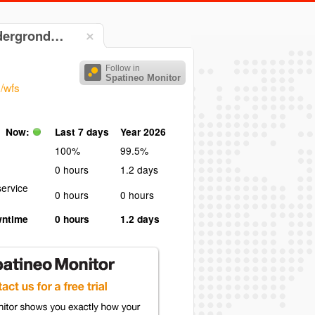
ndergrond…
Follow in
Spatineo Monitor
/wfs
Now:
Last 7 days
Year 2026
100%
99.5%
0 hours
1.2 days
ervice
0 hours
0 hours
wntime
0 hours
1.2 days