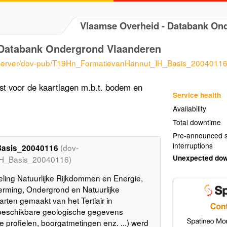
Vlaamse Overheid - Databank O
Databank Ondergrond Vlaanderen
oserver/dov-pub/T19Hn_FormatievanHannut_IH_Basis_20040116
t voor de kaartlagen m.b.t. bodem en
Service health
Availability
Total downtime
Pre-announced s
interruptions
(dov-
Basis_20040116
Unexpected do
H_Basis_20040116)
eling Natuurlijke Rijkdommen en Energie,
rming, Ondergrond en Natuurlijke
ten gemaakt van het Tertiair in
beschikbare geologische gegevens
e profielen, boorgatmetingen enz. ...) werd