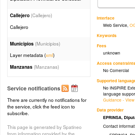
(Callejero)
Callejero
Interface
Web Service
,
OG
Callejero
Keywords
(Municipios)
Municipios
Fees
unknown
Layer metadata (
xml
)
Access constraint
(Manzanas)
Manzanas
No Comercial
Layer metadata (
xml
)
Supported languag
Service notifications
No INSPIRE Exten
Elementos_tematicos
language suppor
(Elementos_tematicos)
There are currently no notifications for
Guidance - View
the service, click the feed icon to
Layer metadata (
xml
)
Data provider
subscribe.
EPRINSA, Diput
Mobiliario_urbano
Contact informat
This page is generated by Spatineo
(Mobiliario_urbano)
from information provided by the
EPRINSA, Di