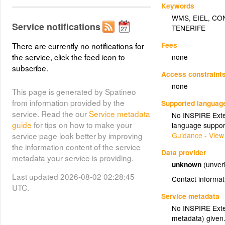
Keywords
WMS
,
EIEL
,
CO
Service notifications
TENERIFE
Fees
There are currently no notifications for
the service, click the feed icon to
none
subscribe.
Access constraint
none
This page is generated by Spatineo
from information provided by the
Supported languag
service. Read the our
Service metadata
No INSPIRE Exten
guide
for tips on how to make your
language suppor
Guidance - View
service page look better by improving
the information content of the service
Data provider
metadata your service is providing.
unknown
(unveri
Last updated 2026-08-02 02:28:45
Contact informat
UTC.
Service metadata
No INSPIRE Exten
metadata) given