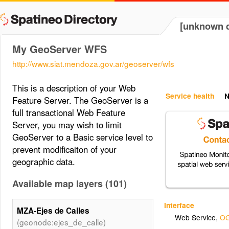
[unknown d
My GeoServer WFS
http://www.siat.mendoza.gov.ar/geoserver/wfs
This is a description of your Web
Service health
N
Feature Server. The GeoServer is a
full transactional Web Feature
Server, you may wish to limit
GeoServer to a Basic service level to
prevent modificaiton of your
geographic data.
Available map layers (101)
Interface
MZA-Ejes de Calles
Web Service
,
OG
(geonode:ejes_de_calle)