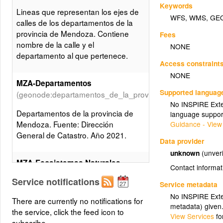
Keywords
Lineas que representan los ejes de
WFS
,
WMS
,
GE
calles de los departamentos de la
provincia de Mendoza. Contiene
Fees
nombre de la calle y el
NONE
departamento al que pertenece.
Access constraint
NONE
MZA-Departamentos
Supported languag
(geonode:departamentos_de_la_provincia_de_mendoza)
No INSPIRE Exten
Departamentos de la provincia de
language suppor
Mendoza. Fuente: Dirección
Guidance - View
General de Catastro. Año 2021.
Data provider
unknown
(unveri
MZA-Ecosistemas Naturales
Contact informat
(geonode:ecosistemas_naturales)
Service notifications
Service metadata
Ecosistemas Naturales (mapa
No INSPIRE Exten
There are currently no notifications for
ecológico)
metadata) given
the service, click the feed icon to
View Services
fo
subscribe.