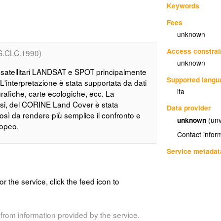
Keywords
Fees
unknown
Access constrai
S.CLC.1990)
unknown
 satellitari LANDSAT e SPOT principalmente
Supported lang
interpretazione è stata supportata da dati
ita
ografiche, carte ecologiche, ecc. La
ssi, del CORINE Land Cover è stata
Data provider
osì da rendere più semplice il confronto e
unknown
(unv
ropeo.
Contact infor
Service metadat
or the service, click the feed icon to
from information provided by the service.