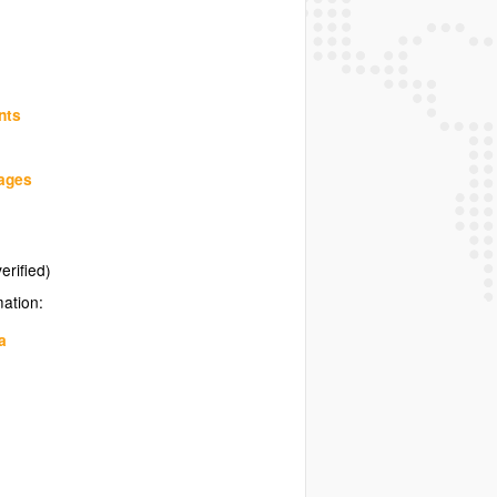
nts
uages
erified)
mation:
a