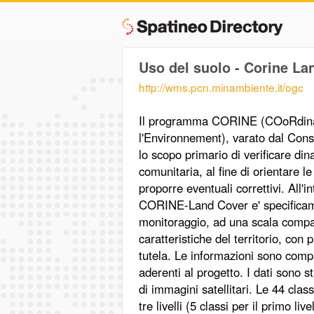
Uso del suolo - Corine L
http://wms.pcn.minambiente.it/ogc
Il programma CORINE (COoRdinati
l'Environnement), varato dal Cons
lo scopo primario di verificare di
comunitaria, al fine di orientare le 
proporre eventuali correttivi. All
CORINE-Land Cover e' specificame
monitoraggio, ad una scala compati
caratteristiche del territorio, con 
tutela. Le informazioni sono compa
aderenti al progetto. I dati sono s
di immagini satellitari. Le 44 clas
tre livelli (5 classi per il primo liv