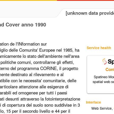
[unknown data provid
and Cover anno 1990
on de l'INformation sur
Service health
iglio delle Comunita' Europee nel 1985, ha
namicamente lo stato dell'ambiente nell'area
politiche comuni, controllarne gli effetti,
'interno del programma CORINE, il progetto
nte destinato al rilevamento e al
bile con le necessita' comunitarie, delle
particolare attenzione alle esigenze di
rabili ed omogenee per tutti i paesi
tati desunti attraverso la fotointerpretazione
Interface
si di copertura del suolo sono suddivise in 3
Web Service
,
ello, 15 per il secondo livello e 44 per il