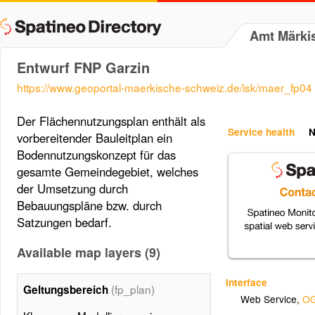
Amt Märki
Entwurf FNP Garzin
https://www.geoportal-maerkische-schweiz.de/isk/maer_fp04
Der Flächennutzungsplan enthält als
Service health
N
vorbereitender Bauleitplan ein
Bodennutzungskonzept für das
gesamte Gemeindegebiet, welches
der Umsetzung durch
Bebauungspläne bzw. durch
Satzungen bedarf.
Available map layers (9)
Interface
(fp_plan)
Geltungsbereich
Web Service
,
OG