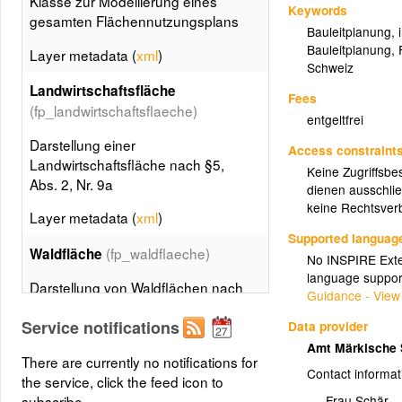
Klasse zur Modellierung eines
Keywords
gesamten Flächennutzungsplans
Bauleitplanung
,
Bauleitplanung
,
Layer metadata (
xml
)
Schweiz
Landwirtschaftsfläche
Fees
(fp_landwirtschaftsflaeche)
entgeltfrei
Darstellung einer
Access constraint
Landwirtschaftsfläche nach §5,
Keine Zugriffsbe
Abs. 2, Nr. 9a
dienen ausschlie
keine Rechtsverb
Layer metadata (
xml
)
Supported languag
(fp_waldflaeche)
Waldfläche
No INSPIRE Exten
language suppor
Darstellung von Waldflächen nach
Guidance - View
§5, Abs. 2, Nr. 9b, oder
Service notifications
Data provider
nachrichtliche Übernahme einer
Aufforstungsfläche nach
Amt Märkische
There are currently no notifications for
Landeswaldgesetz (§5, Abs. 4
Contact informat
the service, click the feed icon to
BauGB)
subscribe.
Frau Schär