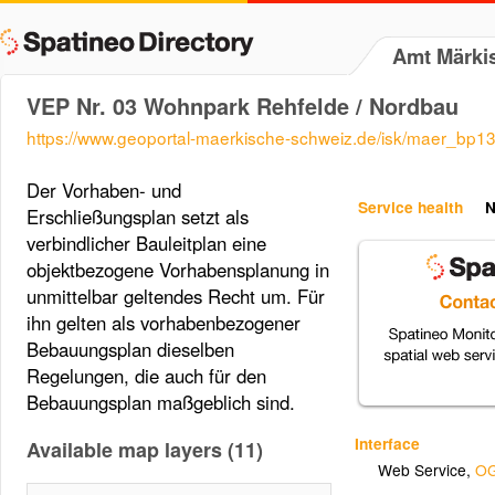
Amt Märki
VEP Nr. 03 Wohnpark Rehfelde / Nordbau
https://www.geoportal-maerkische-schweiz.de/isk/maer_bp1
Der Vorhaben- und
Service health
N
Erschließungsplan setzt als
verbindlicher Bauleitplan eine
objektbezogene Vorhabensplanung in
unmittelbar geltendes Recht um. Für
ihn gelten als vorhabenbezogener
Bebauungsplan dieselben
Regelungen, die auch für den
Bebauungsplan maßgeblich sind.
Interface
Available map layers (11)
Web Service
,
OG