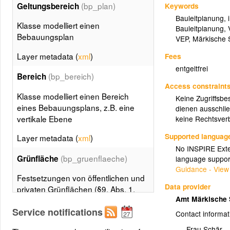
(bp_plan)
Keywords
Geltungsbereich
Bauleitplanung
,
Klasse modelliert einen
Bauleitplanung
,
Bebauungsplan
VEP
,
Märkische 
Layer metadata (
xml
)
Fees
entgeltfrei
(bp_bereich)
Bereich
Access constraint
Klasse modelliert einen Bereich
Keine Zugriffsbe
eines Bebauungsplans, z.B. eine
dienen ausschlie
vertikale Ebene
keine Rechtsverb
Supported languag
Layer metadata (
xml
)
No INSPIRE Exten
(bp_gruenflaeche)
Grünfläche
language suppor
Guidance - View
Festsetzungen von öffentlichen und
Data provider
privaten Grünflächen (§9, Abs. 1,
Amt Märkische
Nr. 15 BauGB) und von Flächen für
Service notifications
die Kleintierhaltung (§9, Abs. 1, Nr.
Contact informat
19 BauGB)
Frau Schär