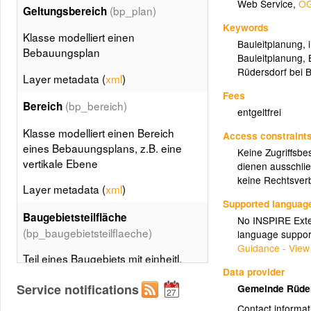
Web Service
,
OG
(bp_plan)
Geltungsbereich
Keywords
Klasse modelliert einen
Bauleitplanung
,
Bebauungsplan
Bauleitplanung
,
Rüdersdorf bei B
Layer metadata (
xml
)
Fees
(bp_bereich)
Bereich
entgeltfrei
Klasse modelliert einen Bereich
Access constraint
eines Bebauungsplans, z.B. eine
Keine Zugriffsbe
vertikale Ebene
dienen ausschlie
keine Rechtsverb
Layer metadata (
xml
)
Supported languag
Baugebietsteilfläche
No INSPIRE Exten
(bp_baugebietsteilflaeche)
language suppor
Guidance - View
Teil eines Baugebiets mit einheitl.
Data provider
Art und Maß der baulichen Nutzung
Service notifications
Gemeinde Rüder
Layer metadata (
xml
)
Contact informat