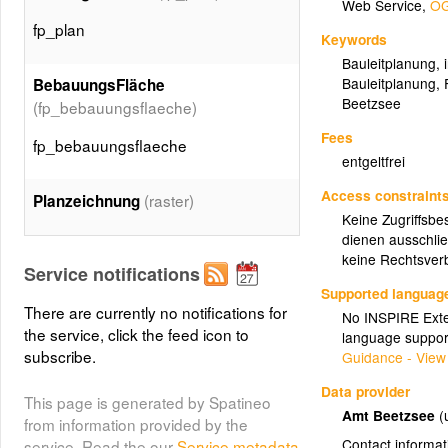
Web Service
,
OG
fp_plan
Keywords
Bauleitplanung
,
Bauleitplanung
,
BebauungsFläche
Beetzsee
(fp_bebauungsflaeche)
Fees
fp_bebauungsflaeche
entgeltfrei
Access constraint
(raster)
Planzeichnung
Keine Zugriffsbe
dienen ausschlie
keine Rechtsverb
Service notifications
Supported languag
There are currently no notifications for
No INSPIRE Exten
the service, click the feed icon to
language suppor
subscribe.
Guidance - View
Data provider
This page is generated by Spatineo
Amt Beetzsee
(
from information provided by the
Contact informat
service. Read the our
Service metadata