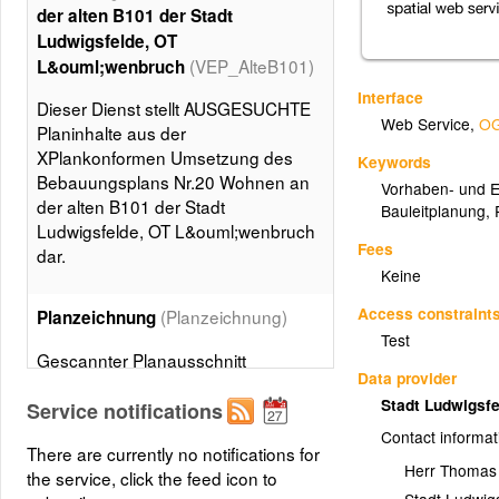
der alten B101 der Stadt
Ludwigsfelde, OT
(VEP_AlteB101)
L&ouml;wenbruch
Interface
Dieser Dienst stellt AUSGESUCHTE
Web Service
,
OG
Planinhalte aus der
XPlankonformen Umsetzung des
Keywords
Bebauungsplans Nr.20 Wohnen an
Vorhaben- und E
der alten B101 der Stadt
Bauleitplanung
,
Ludwigsfelde, OT L&ouml;wenbruch
Fees
dar.
Keine
Access constraint
(Planzeichnung)
Planzeichnung
Test
Gescannter Planausschnitt
Data provider
Stadt Ludwigsf
Service notifications
Geltungsbereich und Abgrenzung
Contact informat
(BP_Plan)
There are currently no notifications for
Herr Thomas
the service, click the feed icon to
BP_Plan
Stadt Ludwig