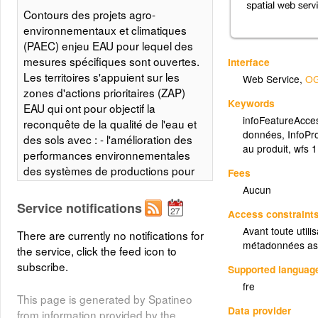
Contours des projets agro-
environnementaux et climatiques
(PAEC) enjeu EAU pour lequel des
mesures spécifiques sont ouvertes.
Interface
Les territoires s'appuient sur les
Web Service
,
OG
zones d'actions prioritaires (ZAP)
Keywords
EAU qui ont pour objectif la
infoFeatureAcce
reconquête de la qualité de l'eau et
données
,
InfoPr
des sols avec : - l'amélioration des
au produit
,
wfs 1
performances environnementales
des systèmes de productions pour
Fees
limiter les risques de pollution des
Aucun
sols et des eaux - la préservation et
Service notifications
Access constraint
la gestion des zones humides pour
Avant toute utili
limiter les transferts de polluants
There are currently no notifications for
métadonnées as
vers les eaux - la préservation et la
the service, click the feed icon to
gestion du bocage pour limiter les
subscribe.
Supported languag
transferts de polluants vers les
fre
eaux.
This page is generated by Spatineo
Data provider
from information provided by the