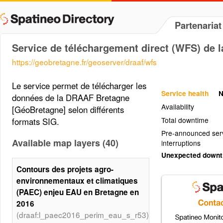
Partenaria
Service de téléchargement direct (WFS) de
https://geobretagne.fr/geoserver/draaf/wfs
Le service permet de télécharger les
Service health
N
données de la DRAAF Bretagne
Availability
[GéoBretagne] selon différents
Total downtime
formats SIG.
Pre-announced ser
Available map layers (40)
interruptions
Unexpected down
Contours des projets agro-
environnementaux et climatiques
(PAEC) enjeu EAU en Bretagne en
2016
(draaf:l_paec2016_perim_eau_s_r53)