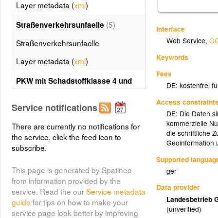
Layer metadata (
xml
)
(5)
Straßenverkehrsunfaelle
Interface
Web Service
,
OG
Straßenverkehrsunfaelle
Keywords
Layer metadata (
xml
)
Fees
PKW mit Schadstoffklasse 4 und
DE: kostenfrei f
(6)
hoeher in Prozent
Access constraint
Service notifications
PKW mit Schadstoffklasse 4 und
DE: Die Daten si
hoeher in Prozent
kommerzielle Nu
There are currently no notifications for
die schriftliche
the service, click the feed icon to
Layer metadata (
xml
)
Geoinformation
subscribe.
(7)
PKW -Dichte
Supported languag
This page is generated by Spatineo
ger
PKW -Dichte
from information provided by the
Data provider
service. Read the our
Service metadata
Layer metadata (
xml
)
Landesbetrieb 
guide
for tips on how to make your
(unverified)
service page look better by improving
(8)
Private PKW