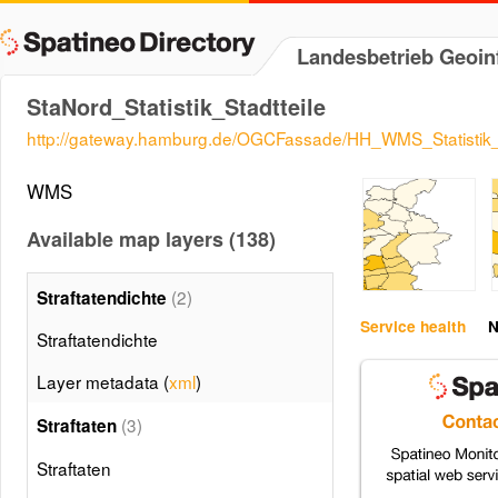
Landesbetrieb Geoi
StaNord_Statistik_Stadtteile
http://gateway.hamburg.de/OGCFassade/HH_WMS_Statistik_S
WMS
Available map layers (138)
(2)
Straftatendichte
Service health
N
Straftatendichte
Layer metadata (
xml
)
(3)
Straftaten
Straftaten