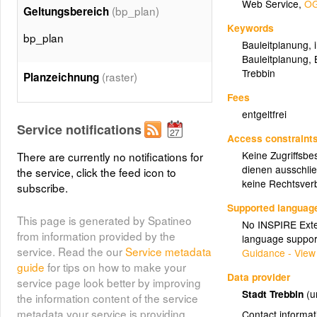
Web Service
,
OG
(bp_plan)
Geltungsbereich
Keywords
bp_plan
Bauleitplanung
,
Bauleitplanung
,
Trebbin
(raster)
Planzeichnung
Fees
entgeltfrei
Service notifications
Access constraint
Keine Zugriffsbe
There are currently no notifications for
dienen ausschlie
the service, click the feed icon to
keine Rechtsverb
subscribe.
Supported languag
This page is generated by Spatineo
No INSPIRE Exten
from information provided by the
language suppor
service. Read the our
Service metadata
Guidance - View
guide
for tips on how to make your
Data provider
service page look better by improving
Stadt Trebbin
(u
the information content of the service
metadata your service is providing.
Contact informat