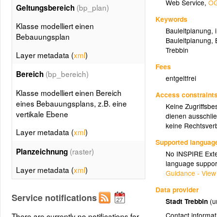
Web Service
,
OG
(bp_plan)
Geltungsbereich
Keywords
Klasse modelliert einen
Bauleitplanung
,
Bebauungsplan
Bauleitplanung
,
Trebbin
Layer metadata (
xml
)
Fees
(bp_bereich)
Bereich
entgeltfrei
Klasse modelliert einen Bereich
Access constraint
eines Bebauungsplans, z.B. eine
Keine Zugriffsbe
vertikale Ebene
dienen ausschlie
keine Rechtsverb
Layer metadata (
xml
)
Supported languag
(raster)
Planzeichnung
No INSPIRE Exten
language suppor
Layer metadata (
xml
)
Guidance - View
Data provider
Service notifications
Stadt Trebbin
(u
Contact informat
There are currently no notifications for