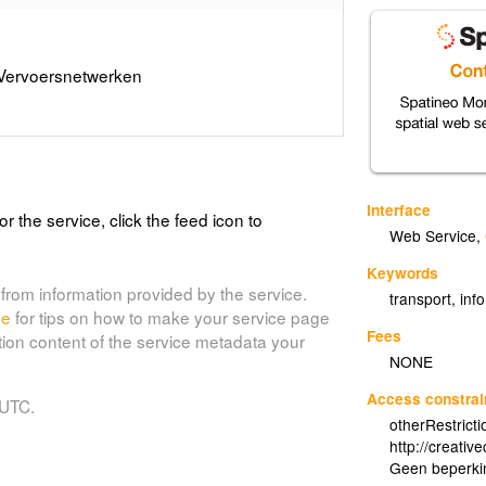
)
ervoersnetwerken
Interface
or the service, click the feed icon to
Web Service
,
Keywords
from information provided by the service.
transport
,
inf
de
for tips on how to make your service page
Fees
tion content of the service metadata your
NONE
Access constrai
 UTC.
otherRestricti
http://creati
Geen beperki