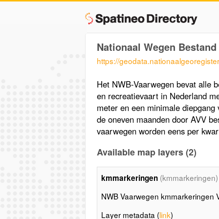
Nationaal Wegen Bestan
https://geodata.nationaalgeoregist
Het NWB-Vaarwegen bevat alle b
en recreatievaart in Nederland m
meter en een minimale diepgang 
de oneven maanden door AVV bes
vaarwegen worden eens per kwart
Available map layers (2)
(kmmarkeringen)
kmmarkeringen
NWB Vaarwegen kmmarkeringen V
Layer metadata (
link
)