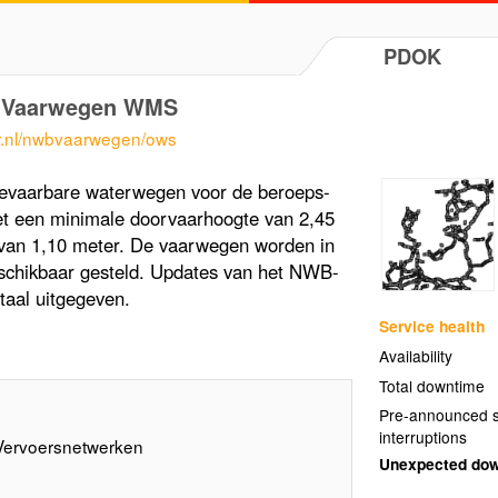
PDOK
d Vaarwegen WMS
er.nl/nwbvaarwegen/ows
evaarbare waterwegen voor de beroeps-
et een minimale doorvaarhoogte van 2,45
van 1,10 meter. De vaarwegen worden in
chikbaar gesteld. Updates van het NWB-
aal uitgegeven.
Service health
Availability
Total downtime
Pre-announced s
interruptions
ervoersnetwerken
Unexpected do