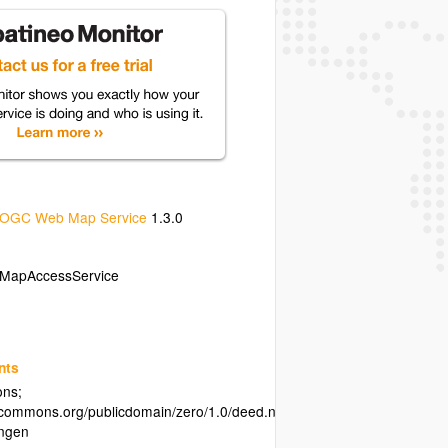
OGC Web Map Service
1.3.0
oMapAccessService
nts
ons;
vecommons.org/publicdomain/zero/1.0/deed.nl;
ngen