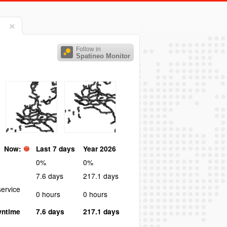
Follow in
Spatineo Monitor
Now:
Last 7 days
Year 2026
0%
0%
7.6 days
217.1 days
ervice
0 hours
0 hours
wntime
7.6 days
217.1 days