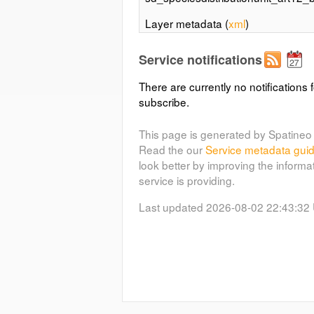
Layer metadata (
xml
)
Species Distribution (of art 17 sp
Service notifications
(SD.art17_speciesDistribution)
There are currently no notifications f
sd_speciesdistributionunit_art17
subscribe.
Layer metadata (
xml
)
This page is generated by Spatineo 
Species Distribution (of art 24 I
Read the our
Service metadata gui
(SD.art24_InvasiveAlienSpecies)
look better by improving the informa
service is providing.
sd_speciesdistributionunit_art24_
Last updated 2026-08-02 22:43:32
Layer metadata (
xml
)