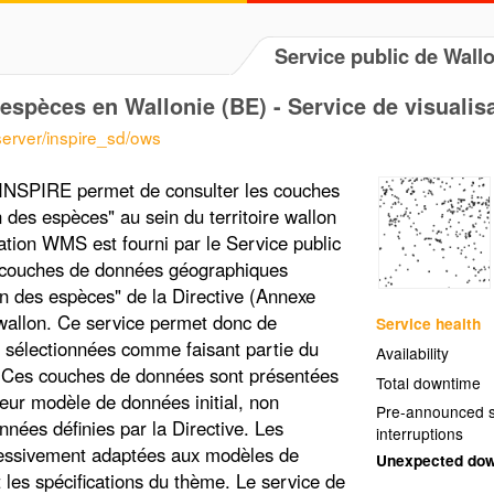
Service public de Wall
 espèces en Wallonie (BE) - Service de visuali
server/inspire_sd/ows
 INSPIRE permet de consulter les couches
des espèces" au sein du territoire wallon
ation WMS est fourni par le Service public
 couches de données géographiques
on des espèces" de la Directive (Annexe
e wallon. Ce service permet donc de
Service health
s sélectionnées comme faisant partie du
Availability
. Ces couches de données sont présentées
Total downtime
 leur modèle de données initial, non
Pre-announced s
nées définies par la Directive. Les
interruptions
essivement adaptées aux modèles de
Unexpected do
s spécifications du thème. Le service de