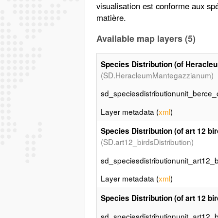
visualisation est conforme aux spé
matière.
Available map layers (5)
Species Distribution (of Heracl
(SD.HeracleumMantegazzianum)
sd_speciesdistributionunit_berce
Layer metadata (
xml
)
Species Distribution (of art 12 bir
(SD.art12_birdsDistribution)
sd_speciesdistributionunit_art12_bi
Layer metadata (
xml
)
Species Distribution (of art 12 bi
sd_speciesdistributionunit_art12_