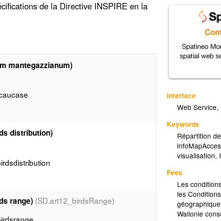
cifications de la Directive INSPIRE en la
eum mantegazzianum)
_caucase
Interface
Web Service
,
Keywords
ds distribution)
Répartition d
infoMapAcces
visualisation
,
rdsdistribution
Fees
Les conditions
les Conditions
(SD.art12_birdsRange)
rds range)
géographiques
Wallonie consu
birdsrange