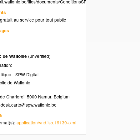
tail.wallonie.be/files/documents/ConditionsSPW/LicServicesSPW.pdf
nts
 gratuit au service pour tout public
uages
ic de Wallonie
(unverified)
mation:
iique - SPW Digital
blic de Wallonie
de Charleroi
,
5000
Namur
,
Belgium
a
ormat(s):
application/vnd.iso.19139+xml