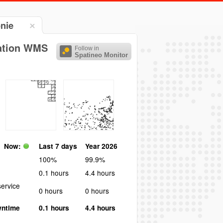
onie
sation WMS
Follow in
Spatineo Monitor
Now:
Last 7 days
Year 2026
100%
99.9%
0.1 hours
4.4 hours
ervice
0 hours
0 hours
wntime
0.1 hours
4.4 hours