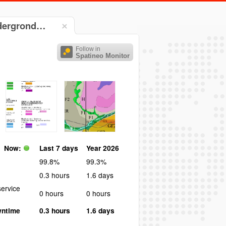
ndergrond…
Follow in
Spatineo Monitor
Now:
Last 7 days
Year 2026
99.8%
99.3%
0.3 hours
1.6 days
ervice
0 hours
0 hours
wntime
0.3 hours
1.6 days