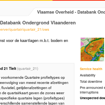
Vlaamse Overheid - Databank O
 Databank Ondergrond Vlaanderen
erver/quartair/quartair_21/ows
st voor de kaartlagen m.b.t. bodem en
(quartair_21)
d 21 Tielt
Service health
Availability
 voorkomende Quartaire profieltypes op
Total downtime
opeenvolging van meest recente afzettingen
fluviatiel, getijdenafzettingen of
Pre-announced s
interruptions
an de quartairkaart geven de zones weer
pecifieke quartaire lagen (profieltypes)
Unexpected do
verschillende samenstellende lagen van