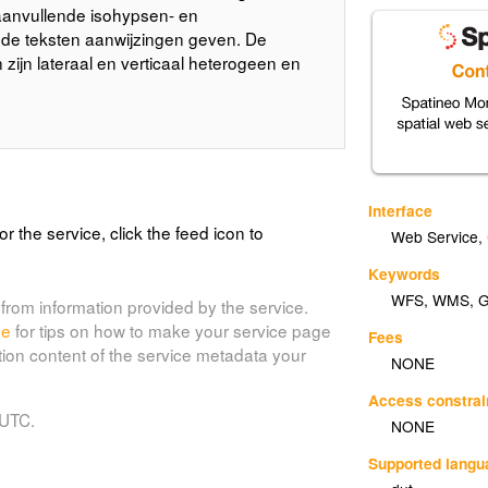
aanvullende isohypsen- en
de teksten aanwijzingen geven. De
 zijn lateraal en verticaal heterogeen en
Interface
or the service, click the feed icon to
Web Service
,
Keywords
WFS
,
WMS
,
from information provided by the service.
de
for tips on how to make your service page
Fees
tion content of the service metadata your
NONE
Access constrai
 UTC.
NONE
Supported lang