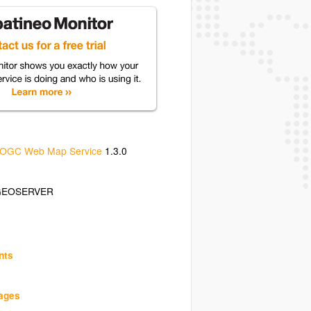
OGC Web Map Service
1.3.0
GEOSERVER
nts
uages