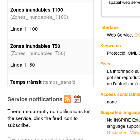
Zones inundables T100
(Zones_inundables_T100)
Interface
Linea T=100
Web Service
,
OG
Keywords
Zones inundables T50
(Zones_inundables_T50)
Protecció
,
Civil
,
Fees
Linea T=50
La informació su
pot ser reproduïd
(temps_transit)
Temps trànsit
ne l'autorització.
Temps trànsit
Access constraint
Service notifications
none
(cons_dejeccio)
There are currently no notifications for
Cons de dejecció
Supported languag
the service, click the feed icon to
No INSPIRE Exten
Cons de dejecció
subscribe.
language suppor
Guidance - View
This page is generated by Spatineo