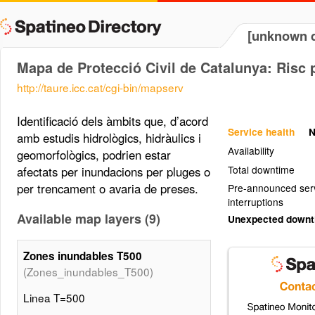
[unknown d
Mapa de Protecció Civil de Catalunya: Risc 
http://taure.icc.cat/cgi-bin/mapserv
Identificació dels àmbits que, d’acord
Service health
N
amb estudis hidrològics, hidràulics i
Availability
geomorfològics, podrien estar
Total downtime
afectats per inundacions per pluges o
per trencament o avaria de preses.
Pre-announced ser
interruptions
Available map layers (9)
Unexpected down
Zones inundables T500
(Zones_inundables_T500)
Linea T=500