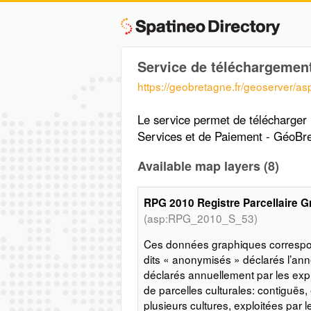
Service de téléchargement
https://geobretagne.fr/geoserver/as
Le service permet de télécharger
Services et de Paiement - GéoBre
Available map layers (8)
RPG 2010 Registre Parcellaire G
(asp:RPG_2010_S_53)
Ces données graphiques correspond
dits « anonymisés » déclarés l’ann
déclarés annuellement par les expl
de parcelles culturales: contiguës, 
plusieurs cultures, exploitées par l