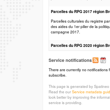
Parcelles du RPG 2017 région B
Parcelles culturales du registre pa
des aides du 1er pilier de la poli
campagne 2017.
Parcelles du RPG 2020 région B
Parcelles culturales du registre pa
Service notifications
des aides du 1er pilier de la poli
campagne 2020.
There are currently no notifications f
subscribe.
Parcelles du RPG 2022 région B
This page is generated by Spatineo 
Parcelles culturales du registre pa
Read the our
Service metadata gui
des aides du 1er pilier de la poli
look better by improving the informa
campagne 2022. Le registre parce
service is providing.
géographiques servant de référence 
agricole commune (PAC). La versio