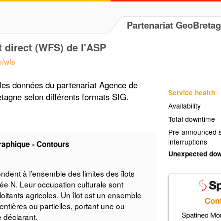
Partenariat GeoBreta
 direct (WFS) de l'ASP
p/wfs
 les données du partenariat Agence de
Service health
tagne selon différents formats SIG.
Availability
Total downtime
Pre-announced s
interruptions
raphique - Contours
Unexpected do
ent à l’ensemble des limites des îlots
ée N. Leur occupation culturale sont
oitants agricoles. Un îlot est un ensemble
entières ou partielles, portant une ou
e déclarant.