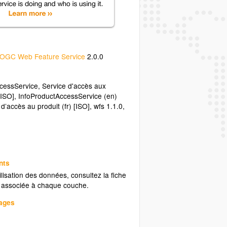
OGC Web Feature Service
2.0.0
cessService
,
Service d'accès aux
[ISO]
,
InfoProductAccessService (en)
 d’accès au produit (fr) [ISO]
,
wfs 1.1.0
,
nts
ilisation des données, consultez la fiche
associée à chaque couche.
uages