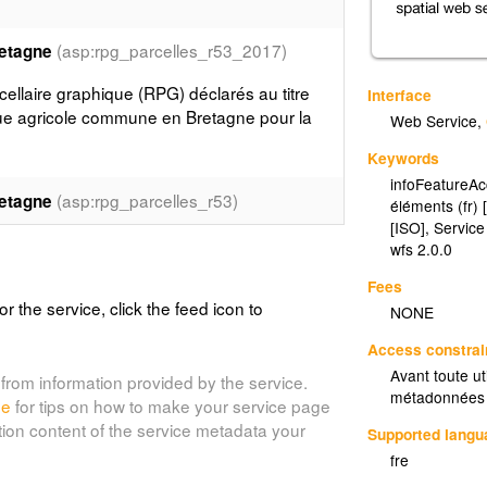
(asp:rpg_parcelles_r53_2017)
retagne
rcellaire graphique (RPG) déclarés au titre
Interface
tique agricole commune en Bretagne pour la
Web Service
,
Keywords
infoFeatureAc
(asp:rpg_parcelles_r53)
retagne
éléments (fr) 
[ISO]
,
Service
rcellaire graphique (RPG) déclarés au titre
wfs 2.0.0
tique agricole commune en Bretagne pour la
Fees
or the service, click the feed icon to
NONE
(asp:rpg_parcelles_r53_2022)
Access constrai
retagne
Avant toute ut
from information provided by the service.
rcellaire graphique (RPG) déclarés au titre
métadonnées 
de
for tips on how to make your service page
tique agricole commune en Bretagne pour la
tion content of the service metadata your
Supported lang
llaire graphique est une base de données
fre
à l'instruction des aides de la politique
n anonymisée diffusée ici dans le cadre du