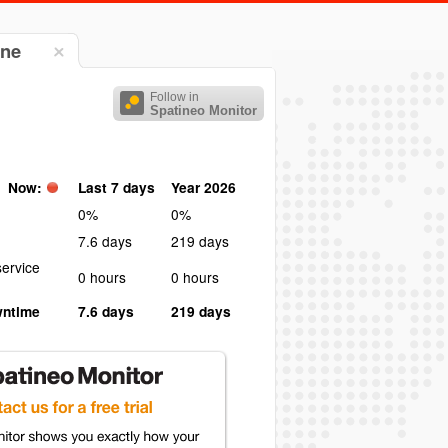
gne
Follow in
Spatineo Monitor
Now:
Last 7 days
Year 2026
0%
0%
7.6 days
219 days
ervice
0 hours
0 hours
wntime
7.6 days
219 days