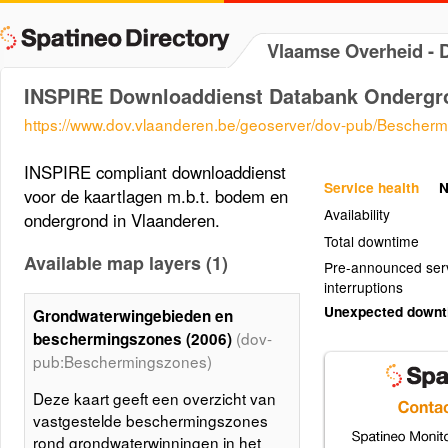
Vlaamse Overheid -
INSPIRE Downloaddienst Databank Ondergr
https://www.dov.vlaanderen.be/geoserver/dov-pub/Bescher
INSPIRE compliant downloaddienst
Service health
N
voor de kaartlagen m.b.t. bodem en
Availability
ondergrond in Vlaanderen.
Total downtime
Available map layers (1)
Pre-announced ser
interruptions
Unexpected down
Grondwaterwingebieden en
(dov-
beschermingszones (2006)
pub:Beschermingszones)
Deze kaart geeft een overzicht van
vastgestelde beschermingszones
rond grondwaterwinningen in het