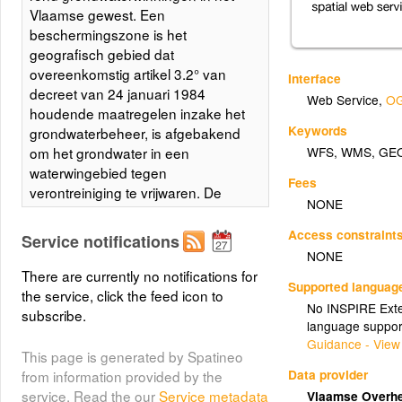
Vlaamse gewest. Een
beschermingszone is het
geografisch gebied dat
overeenkomstig artikel 3.2° van
Interface
decreet van 24 januari 1984
Web Service
,
OG
houdende maatregelen inzake het
Keywords
grondwaterbeheer, is afgebakend
WFS
,
WMS
,
GE
om het grondwater in een
waterwingebied tegen
Fees
verontreiniging te vrijwaren. De
NONE
procedure om de afbakening te
realiseren is vastgelegd bij Besluit
Access constraint
Service notifications
van de Vlaamse Regering van 27
NONE
maart 1985 houdende
There are currently no notifications for
Supported languag
reglementering en vergunning voor
the service, click the feed icon to
No INSPIRE Exten
het gebruik van grondwater en de
subscribe.
language suppor
afbakening van waterwingebieden
Guidance - View
en beschermingszones.
This page is generated by Spatineo
Data provider
from information provided by the
service. Read the our
Service metadata
Vlaamse Overhe