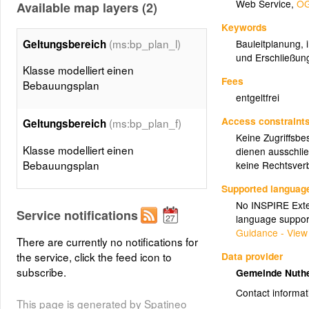
Web Service
,
OG
Available map layers (2)
Keywords
(ms:bp_plan_l)
Geltungsbereich
Bauleitplanung
,
und Erschließun
Klasse modelliert einen
Fees
Bebauungsplan
entgeltfrei
Access constraint
(ms:bp_plan_f)
Geltungsbereich
Keine Zugriffsbe
Klasse modelliert einen
dienen ausschlie
Bebauungsplan
keine Rechtsverb
Supported languag
No INSPIRE Exten
Service notifications
language suppor
Guidance - View
There are currently no notifications for
Data provider
the service, click the feed icon to
subscribe.
Gemeinde Nuth
Contact informat
This page is generated by Spatineo