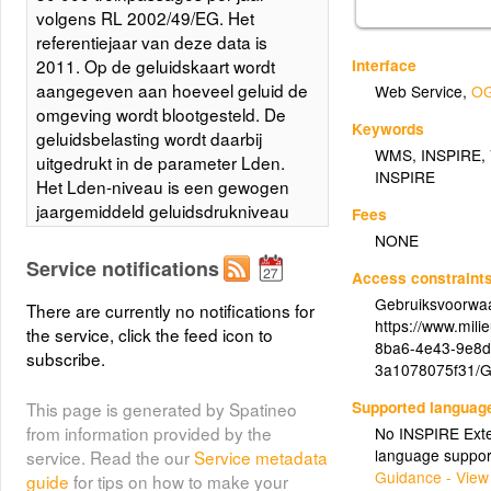
volgens RL 2002/49/EG. Het
referentiejaar van deze data is
Interface
2011. Op de geluidskaart wordt
aangegeven aan hoeveel geluid de
Web Service
,
OG
omgeving wordt blootgesteld. De
Keywords
geluidsbelasting wordt daarbij
WMS
,
INSPIRE
,
uitgedrukt in de parameter Lden.
INSPIRE
Het Lden-niveau is een gewogen
jaargemiddeld geluidsdrukniveau
Fees
over het etmaal waarbij de avond-
NONE
en nachtniveaus relatief gezien
Service notifications
Access constraint
zwaarder doorwegen, wat
Gebruiksvoorwaa
overeenkomt met de vaststelling
There are currently no notifications for
https://www.mil
dat geluidsoverlast 's avonds en 's
the service, click the feed icon to
8ba6-4e43-9e8d
nachts doorgaans als hinderlijker
subscribe.
3a1078075f31/G
wordt ervaren. Uit Europees
onderzoek blijkt dan ook dat een
Supported languag
This page is generated by Spatineo
Lden een relatief goede voorspeller
from information provided by the
No INSPIRE Exten
is van de mate waarin
language suppor
service. Read the our
Service metadata
omwonenden hinder kunnen
Guidance - View
guide
for tips on how to make your