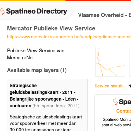
Vlaamse Overheid -
Mercator Publieke View Service
https://www.mercator.vlaanderen.be/raadpleegdienstenmerc
Publieke View Service van
MercatorNet
Available map layers (1)
Strategische
Service health
N
geluidsbelastingskaart - 2011 -
Belangrijke spoorwegen - Lden -
(hh_spoor_lden_2011)
contouren
Strategische geluidsbelastingskaart
voor spoorverkeer met meer dan
30 000 treinpassages per jaar