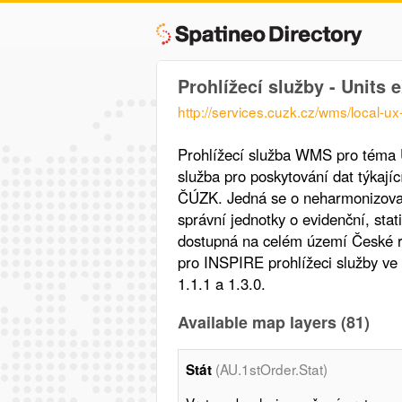
Prohlížecí služby - Units 
http://services.cuzk.cz/wms/local-u
Prohlížecí služba WMS pro téma U
služba pro poskytování dat týkají
ČÚZK. Jedná se o neharmonizova
správní jednotky o evidenční, stati
dostupná na celém území České re
pro INSPIRE prohlížeci služby v
1.1.1 a 1.3.0.
Available map layers (81)
(AU.1stOrder.Stat)
Stát