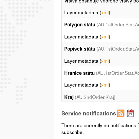
Vrstva obsahuje vnořené vrstvy pol
Layer metadata (
xml
)
(AU.1stOrder.Stat.Ad
Polygon státu
Layer metadata (
xml
)
(AU.1stOrder.Stat.A
Popisek státu
Layer metadata (
xml
)
(AU.1stOrder.Stat.A
Hranice státu
Layer metadata (
xml
)
(AU.2ndOrder.Kraj)
Kraj
Vrstva obsahuje vnořené vrstvy pol
Service notifications
Layer metadata (
xml
)
There are currently no notifications f
subscribe.
(AU.2ndOrder.Kraj.A
Polygon kraje