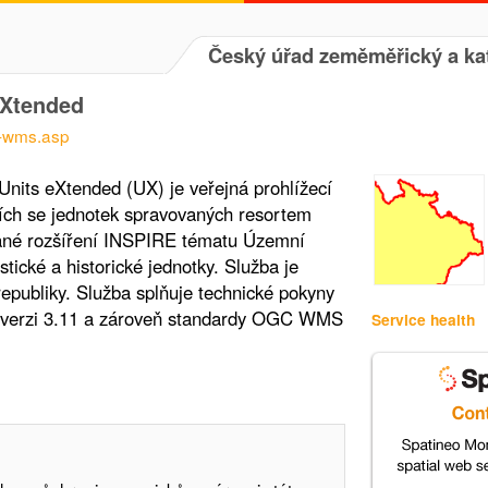
Český úřad zeměměřický a kat
eXtended
x-wms.asp
nits eXtended (UX) je veřejná prohlížecí
cích se jednotek spravovaných resortem
né rozšíření INSPIRE tématu Územní
stické a historické jednotky. Služba je
publiky. Služba splňuje technické pokyny
e verzi 3.11 a zároveň standardy OGC WMS
Service health