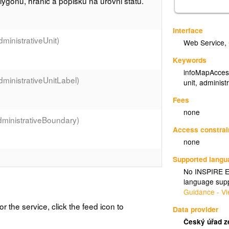
ygonů, hranic a popisků na úrovni státu.
Interface
ministrativeUnit)
Web Service
,
Keywords
infoMapAcces
dministrativeUnitLabel)
unit
,
administ
Fees
none
dministrativeBoundary)
Access constrai
none
Supported lang
No INSPIRE Ex
ygonů, hranic a popisků na úrovni krajů.
language supp
Guidance - Vi
or the service, click the feed icon to
Data provider
dministrativeUnit)
Český úřad z