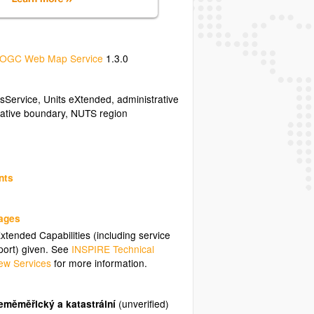
OGC Web Map Service
1.3.0
sService
,
Units eXtended
,
administrative
rative boundary
,
NUTS region
nts
uages
tended Capabilities (including service
ort) given. See
INSPIRE Technical
ew Services
for more information.
eměměřický a katastrální
(unverified)