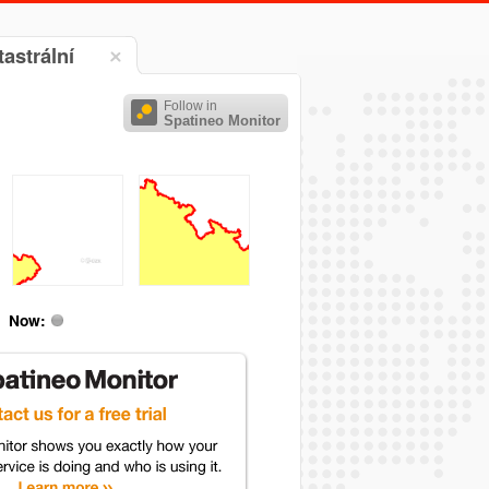
astrální
Follow in
Spatineo Monitor
Now: