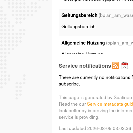
(bplan_am_wass
Geltungsbereich
Geltungsbereich
(bplan_am_w
Allgemeine Nutzung
Allgemeine Nutzung
Service notifications
(bplan_am_
Strassenbegrenzung
There are currently no notifications f
Strassenbegrenzung
subscribe.
This page is generated by Spatineo 
(bplan_am_wasserturm
Bauweise
Read the our
Service metadata gui
Bauweise
look better by improving the informa
service is providing.
Last updated 2026-08-09 03:03:36