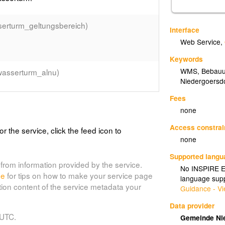
erturm_geltungsbereich)
Interface
Web Service
,
Keywords
WMS
,
Bebauu
asserturm_alnu)
Niedergoersd
Fees
none
wasserturm_stbg)
Access constrai
or the service, click the feed icon to
none
Supported lang
from information provided by the service.
_bwse_l)
No INSPIRE Ex
de
for tips on how to make your service page
language supp
tion content of the service metadata your
Guidance - Vi
Data provider
 UTC.
Gemeinde Ni