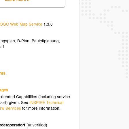
OGC Web Map Service
1.3.0
ngsplan
,
B-Plan
,
Bauleitplanung
,
orf
nts
uages
tended Capabilities (including service
ort) given. See
INSPIRE Technical
ew Services
for more information.
edergoersdorf
(unverified)