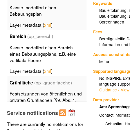
Keywords
Klasse modelliert einen
Bauleitplanung
,
Bebauungsplan
Bauleitplanung
,
Spreenhagen
Layer metadata (
xml
)
Fees
(bp_bereich)
Bereich
Bereitgestellte 
Information und 
Klasse modelliert einen Bereich
eines Bebauungsplans, z.B. eine
Access constraint
vertikale Ebene
keine
Layer metadata (
xml
)
Supported languag
No INSPIRE Exten
(bp_gruenflaeche)
Grünfläche
language suppor
Guidance - View
Festsetzungen von öffentlichen und
Data provider
privaten Grünflächen (§9, Abs. 1,
Nr. 15 BauGB) und von Flächen für
Amt Spreenhag
Service notifications
die Kleintierhaltung (§9, Abs. 1, Nr.
Contact informat
19 BauGB)
There are currently no notifications for
Sebastian Ha
Layer metadata (
xml
)