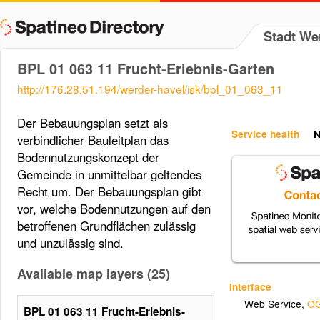
Stadt We
BPL 01 063 11 Frucht-Erlebnis-Garten
http://176.28.51.194/werder-havel/isk/bpl_01_063_11
Der Bebauungsplan setzt als
Service health
N
verbindlicher Bauleitplan das
Bodennutzungskonzept der
Gemeinde in unmittelbar geltendes
Recht um. Der Bebauungsplan gibt
vor, welche Bodennutzungen auf den
betroffenen Grundflächen zulässig
und unzulässig sind.
Available map layers (25)
Interface
Web Service
,
OG
BPL 01 063 11 Frucht-Erlebnis-