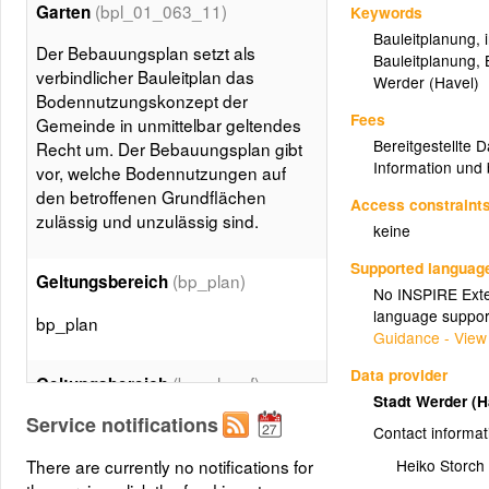
(bpl_01_063_11)
Garten
Keywords
Bauleitplanung
,
Der Bebauungsplan setzt als
Bauleitplanung
,
verbindlicher Bauleitplan das
Werder (Havel)
Bodennutzungskonzept der
Fees
Gemeinde in unmittelbar geltendes
Bereitgestellte 
Recht um. Der Bebauungsplan gibt
Information und 
vor, welche Bodennutzungen auf
den betroffenen Grundflächen
Access constraint
zulässig und unzulässig sind.
keine
Supported languag
(bp_plan)
Geltungsbereich
No INSPIRE Exten
language suppor
bp_plan
Guidance - View
Data provider
(bp_plan_f)
Geltungsbereich
Stadt Werder (
Service notifications
Klasse modelliert einen
Contact informat
Bebauungsplan
There are currently no notifications for
Heiko Storch