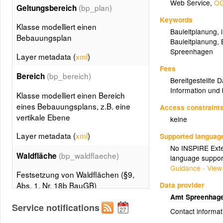
Web Service
,
OG
(bp_plan)
Geltungsbereich
Keywords
Klasse modelliert einen
Bauleitplanung
,
Bebauungsplan
Bauleitplanung
,
Spreenhagen
Layer metadata (
xml
)
Fees
(bp_bereich)
Bereich
Bereitgestellte 
Information und 
Klasse modelliert einen Bereich
eines Bebauungsplans, z.B. eine
Access constraint
vertikale Ebene
keine
Layer metadata (
xml
)
Supported languag
No INSPIRE Exten
(bp_waldflaeche)
Waldfläche
language suppor
Guidance - View
Festsetzung von Waldflächen (§9,
Data provider
Abs. 1, Nr. 18b BauGB)
Amt Spreenhag
Layer metadata (
xml
)
Service notifications
Contact informat