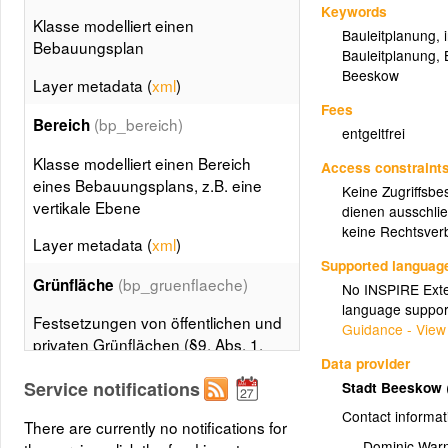
Keywords
Klasse modelliert einen
Bauleitplanung
,
Bebauungsplan
Bauleitplanung
,
Beeskow
Layer metadata (
xml
)
Fees
(bp_bereich)
Bereich
entgeltfrei
Klasse modelliert einen Bereich
Access constraint
eines Bebauungsplans, z.B. eine
Keine Zugriffsbe
vertikale Ebene
dienen ausschlie
keine Rechtsverb
Layer metadata (
xml
)
Supported languag
(bp_gruenflaeche)
Grünfläche
No INSPIRE Exten
language suppor
Festsetzungen von öffentlichen und
Guidance - View
privaten Grünflächen (§9, Abs. 1,
Data provider
Nr. 15 BauGB) und von Flächen für
Service notifications
Stadt Beeskow
die Kleintierhaltung (§9, Abs. 1, Nr.
19 BauGB)
Contact informat
There are currently no notifications for
Dominic War
Layer metadata (
xml
)