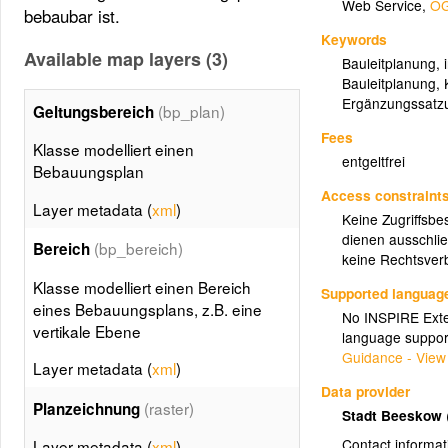
Web Service
,
OG
bebaubar ist.
Keywords
Available map layers (3)
Bauleitplanung
,
Bauleitplanung
,
Ergänzungssatz
(bp_plan)
Geltungsbereich
Fees
Klasse modelliert einen
entgeltfrei
Bebauungsplan
Access constraint
Layer metadata (
xml
)
Keine Zugriffsbe
dienen ausschlie
(bp_bereich)
Bereich
keine Rechtsverb
Klasse modelliert einen Bereich
Supported languag
eines Bebauungsplans, z.B. eine
No INSPIRE Exten
vertikale Ebene
language suppor
Guidance - View
Layer metadata (
xml
)
Data provider
(raster)
Planzeichnung
Stadt Beeskow
Contact informat
Layer metadata (
xml
)