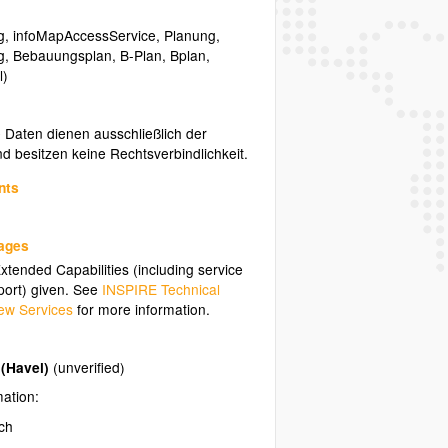
g
,
infoMapAccessService
,
Planung
,
g
,
Bebauungsplan
,
B-Plan
,
Bplan
,
l)
e Daten dienen ausschließlich der
nd besitzen keine Rechtsverbindlichkeit.
nts
uages
tended Capabilities (including service
ort) given. See
INSPIRE Technical
ew Services
for more information.
 (Havel)
(unverified)
mation:
ch