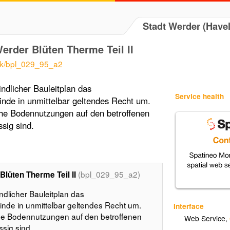
Stadt Werder (Havel
rder Blüten Therme Teil II
isk/bpl_029_95_a2
ndlicher Bauleitplan das
Service health
de in unmittelbar geltendes Recht um.
che Bodennutzungen auf den betroffenen
sig sind.
(bpl_029_95_a2)
lüten Therme Teil II
ndlicher Bauleitplan das
de in unmittelbar geltendes Recht um.
Interface
he Bodennutzungen auf den betroffenen
Web Service
,
sig sind.