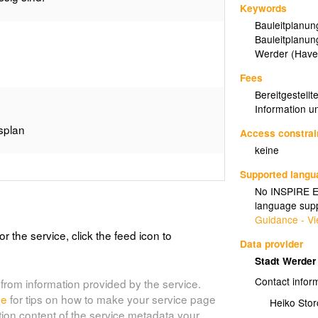
Keywords
Bauleitplanun
Bauleitplanun
Werder (Have
Fees
Bereitgestellt
Information u
splan
Access constrai
keine
Supported lang
No INSPIRE Ex
splan
language supp
Guidance - Vi
or the service, click the feed icon to
Data provider
Stadt Werder
splan
Contact infor
from information provided by the service.
de
for tips on how to make your service page
Heiko Stor
tion content of the service metadata your