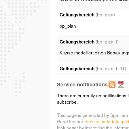
(bp_plan)
Geltungsbereich
bp_plan
(bp_plan_f)
Geltungsbereich
Klasse modelliert einen Bebauung
(bp_plan_l_01)
Geltungsbereich
Klasse modelliert einen Bebauung
Service notifications
(bp_plan_l_02)
There are currently no notifications f
Geltungsbereich
subscribe.
Klasse modelliert einen Bebauung
This page is generated by Spatineo 
Read the our
Service metadata gui
(bp_gruenflaeche)
GrünFläche
look better by improving the informa