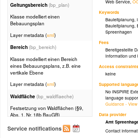
Web Service
,
OG
(bp_plan)
Geltungsbereich
Keywords
Klasse modelliert einen
Bauleitplanung
,
Bebauungsplan
Bauleitplanung
,
Spreenhagen
Layer metadata (
xml
)
Fees
(bp_bereich)
Bereich
Bereitgestellte 
Information und 
Klasse modelliert einen Bereich
eines Bebauungsplans, z.B. eine
Access constraint
vertikale Ebene
keine
Layer metadata (
xml
)
Supported languag
No INSPIRE Exten
(bp_waldflaeche)
Waldfläche
language suppor
Guidance - View
Festsetzung von Waldflächen (§9,
Data provider
Abs. 1, Nr. 18b BauGB)
Amt Spreenhag
Layer metadata (
xml
)
Service notifications
Contact informat