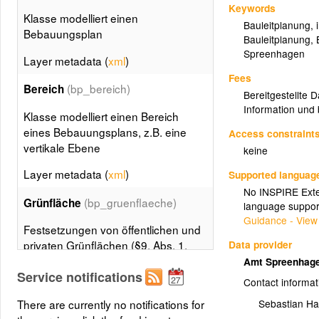
Keywords
Klasse modelliert einen
Bauleitplanung
,
Bebauungsplan
Bauleitplanung
,
Spreenhagen
Layer metadata (
xml
)
Fees
(bp_bereich)
Bereich
Bereitgestellte 
Information und 
Klasse modelliert einen Bereich
eines Bebauungsplans, z.B. eine
Access constraint
vertikale Ebene
keine
Layer metadata (
xml
)
Supported languag
No INSPIRE Exten
(bp_gruenflaeche)
Grünfläche
language suppor
Guidance - View
Festsetzungen von öffentlichen und
Data provider
privaten Grünflächen (§9, Abs. 1,
Nr. 15 BauGB) und von Flächen für
Amt Spreenhag
Service notifications
die Kleintierhaltung (§9, Abs. 1, Nr.
Contact informat
19 BauGB)
There are currently no notifications for
Sebastian Ha
Layer metadata (
xml
)