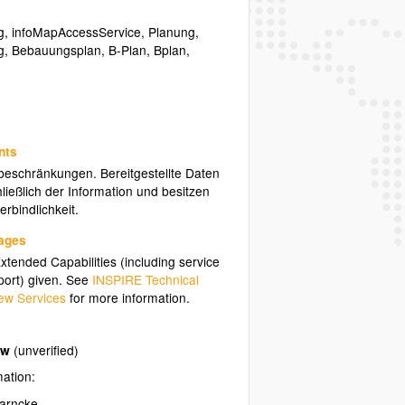
g
,
infoMapAccessService
,
Planung
,
g
,
Bebauungsplan
,
B-Plan
,
Bplan
,
nts
sbeschränkungen. Bereitgestellte Daten
ließlich der Information und besitzen
rbindlichkeit.
uages
tended Capabilities (including service
ort) given. See
INSPIRE Technical
ew Services
for more information.
ow
(unverified)
mation:
arncke