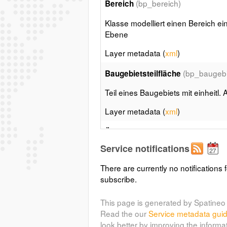
(bp_bereich)
Bereich
Klasse modelliert einen Bereich ei
Ebene
Layer metadata (
xml
)
(bp_baugebie
Baugebietsteilfläche
Teil eines Baugebiets mit einheitl
Layer metadata (
xml
)
Überbaubare Grundstücksfläche
Service notifications
Festsetzung der überbaubaren Gru
There are currently no notifications f
Layer metadata (
xml
)
subscribe.
(bp_nutzun
Nutzungsartengrenze
This page is generated by Spatineo 
Abgrenzung unterschiedlicher Nut
Read the our
Service metadata gui
Abgrenzung des Maßes der Nutzun
look better by improving the informa