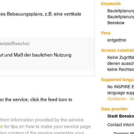
Keywords
Bauleitplanun
nes Bebauungsplans, z.B. eine vertikale
Bauleitplanun
Beeskow
Fees
entgeltfrei
tsteilflaeche)
Access constrai
. Art und Maß der baulichen Nutzung
Keine Zugriff
dienen aussch
keine Rechtsve
(bp_ueberbaubaregrundstuecksflaeche)
Supported lang
No INSPIRE Ex
ndstücksfläche (§9, Abs. 1, Nr. 2 BauGB)
language supp
Guidance - Vi
or the service, click the feed icon to
Data provider
gsartengrenze)
Stadt Beesk
from information provided by the service.
zung, z.B. von Baugebieten, oder
Contact infor
de
for tips on how to make your service page
g innerhalb eines Baugebiets
tion content of the service metadata your
Dominic W