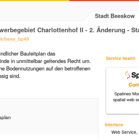
Stadt Beeskow
erbegebiet Charlottenhof II - 2. Änderung - S
isk/bees_bp49
ndlicher Bauleitplan das
Service health
de in unmittelbar geltendes Recht um.
che Bodennutzungen auf den betroffenen
sig sind.
splan
Interface
Web Service
,