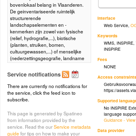
bovenlokaal belang in Vlaanderen.
De geinventariseerde ruimtelijk
structurerende
Interface
landschapselementen en -
Web Service
,
OG
kenmerken zijn zowel van fysische
Keywords
(relief, hydrografie,...), biotische
WMS
,
INSPIRE
,
(planten, struiken, bomen,
INSPIRE
cultuurgewassen,...) of menselijke
(nederzettingsgeografie, landname
Fees
en kolonisatie, wonen en werken,
NONE
landbouw en industrie, verkeer en
Service notifications
Access constraint
transport,...) aard. De term
Gebruiksvoorwaa
"ruimtelijk structurerend
There are currently no notifications for
https://assets.
landschapskenmerk" is
the service, click the feed icon to
geoperationaliseerd a.h.v. 3 criteria:
subscribe.
Supported languag
het kenmerk heeft door zijn
No INSPIRE Exten
aanwezigheid een invloed op de
This page is generated by Spatineo
language suppor
opbouw, ruimtelijke configuratie; het
from information provided by the
Guidance - View
is visueel dominant aanwezig en
service. Read the our
Service metadata
Data provider
het heeft een bakenfunctie; het is
guide
for tips on how to make your