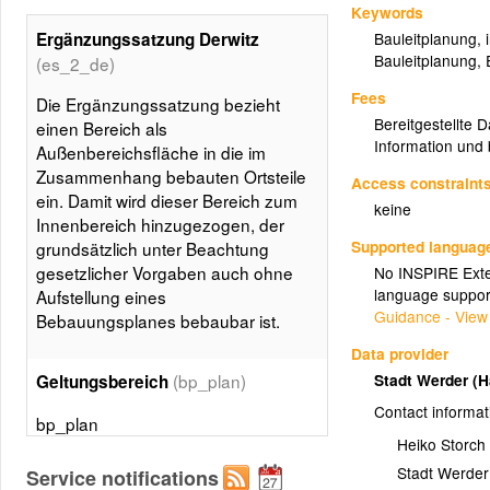
Keywords
Ergänzungssatzung Derwitz
Bauleitplanung
,
Bauleitplanung
,
(es_2_de)
Fees
Die Ergänzungssatzung bezieht
Bereitgestellte 
einen Bereich als
Information und 
Außenbereichsfläche in die im
Zusammenhang bebauten Ortsteile
Access constraint
ein. Damit wird dieser Bereich zum
keine
Innenbereich hinzugezogen, der
Supported languag
grundsätzlich unter Beachtung
gesetzlicher Vorgaben auch ohne
No INSPIRE Exten
language suppor
Aufstellung eines
Guidance - View
Bebauungsplanes bebaubar ist.
Data provider
Stadt Werder (
(bp_plan)
Geltungsbereich
Contact informat
bp_plan
Heiko Storch
Stadt Werder
Service notifications
(bp_plan_f)
Geltungsbereich