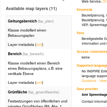
Web Service
,
OG
Available map layers (11)
Keywords
Bauleitplanung
,
Bauleitplanung
,
(bp_plan)
Geltungsbereich
VEP
,
Spreenhag
Klasse modelliert einen
Fees
Bebauungsplan
Bereitgestellte 
Information und 
Layer metadata (
xml
)
Access constraint
(bp_bereich)
Bereich
keine
Klasse modelliert einen Bereich
Supported languag
eines Bebauungsplans, z.B. eine
No INSPIRE Exten
vertikale Ebene
language suppor
Guidance - View
Layer metadata (
xml
)
Data provider
(bp_gruenflaeche)
Grünfläche
Amt Spreenhag
Festsetzungen von öffentlichen und
Contact informat
privaten Grünflächen (§9, Abs. 1,