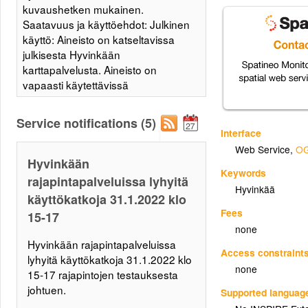
kuvaushetken mukainen.
Saatavuus ja käyttöehdot: Julkinen
käyttö: Aineisto on katseltavissa
julkisesta Hyvinkään
karttapalvelusta. Aineisto on
vapaasti käytettävissä
karttapalvelusta merkinnällä: ©
Hyvinkään kaupunki Aineisto on
Service notifications (5)
vapaasti käytettävissä julkisesta
Interface
WMS-rajapinnasta:
Web Service
,
OG
https://kartta.hyvinkaa.fi/ows/ows.ashx?
Hyvinkään
Keywords
(linkki avautuu vain paikkatieto-
rajapintapalveluissa lyhyitä
Hyvinkää
ohjelmassa) Sisäinen käyttö:
käyttökatkoja 31.1.2022 klo
Aineisto on vapaasti katseltavissa
Fees
15-17
sisäisestä OILI-tietopalvelusta sekä
none
käytettävissä sisäisestä WMS/WFS-
Hyvinkään rajapintapalveluissa
rajapinnasta. Aineistosta vastaava
Access constraint
lyhyitä käyttökatkoja 31.1.2022 klo
organisaatio: Hyvinkään kaupunki,
none
15-17 rajapintojen testauksesta
Tietopalvelut Lisätietoja: Hyvinkään
johtuen.
Supported languag
kaupunki, Tietopalvelut