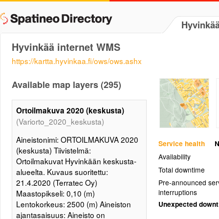
Hyvinkä
Hyvinkää internet WMS
https://kartta.hyvinkaa.fi/ows/ows.ashx
Available map layers (295)
Ortoilmakuva 2020 (keskusta)
(Variorto_2020_keskusta)
Aineistonimi: ORTOILMAKUVA 2020
Service health
N
(keskusta) Tiivistelmä:
Availability
Ortoilmakuvat Hyvinkään keskusta-
Total downtime
alueelta. Kuvaus suoritettu:
21.4.2020 (Terratec Oy)
Pre-announced ser
interruptions
Maastopikseli: 0,10 (m)
Lentokorkeus: 2500 (m) Aineiston
Unexpected down
ajantasaisuus: Aineisto on