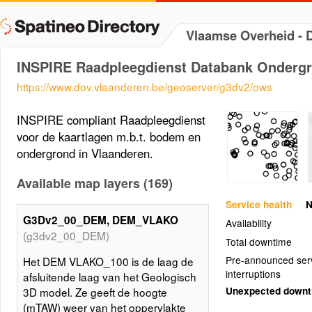
Vlaamse Overheid -
INSPIRE Raadpleegdienst Databank Onderg
https://www.dov.vlaanderen.be/geoserver/g3dv2/ows
INSPIRE compliant Raadpleegdienst
voor de kaartlagen m.b.t. bodem en
ondergrond in Vlaanderen.
Available map layers (169)
Service health
N
G3Dv2_00_DEM, DEM_VLAKO
Availability
(g3dv2_00_DEM)
Total downtime
Pre-announced ser
Het DEM VLAKO_100 is de laag de
interruptions
afsluitende laag van het Geologisch
Unexpected down
3D model. Ze geeft de hoogte
(mTAW) weer van het oppervlakte