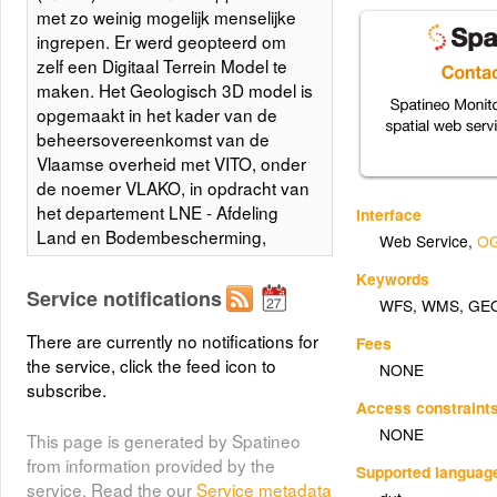
met zo weinig mogelijk menselijke
ingrepen. Er werd geopteerd om
zelf een Digitaal Terrein Model te
maken. Het Geologisch 3D model is
opgemaakt in het kader van de
beheersovereenkomst van de
Vlaamse overheid met VITO, onder
de noemer VLAKO, in opdracht van
het departement LNE - Afdeling
Interface
Land en Bodembescherming,
Web Service
,
OG
Ondergrond, Natuurlijke
Keywords
Rijkdommen.
Service notifications
WFS
,
WMS
,
GE
Layer metadata (
html
,
xml
)
There are currently no notifications for
Fees
the service, click the feed icon to
NONE
G3Dv2_0101_Q_We, basis Fm
subscribe.
(g3dv2_0101_Q_We)
van Weelde
Access constraint
NONE
Deze laag geeft de basis (mTAW)
This page is generated by Spatineo
van de Formatie van Weelde weer.
from information provided by the
Supported languag
De kleiige en zandige sedimenten
service. Read the our
Service metadata