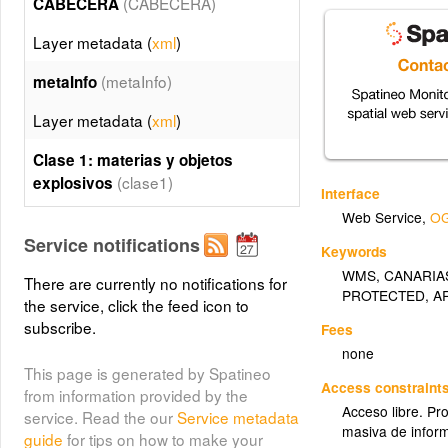
(CABECERA)
CABECERA
Layer metadata (
xml
)
(metaInfo)
metaInfo
Layer metadata (
xml
)
Clase 1: materias y objetos
(clase1)
explosivos
Interface
Web Service
,
OG
Layer metadata (
xml
)
Service notifications
Keywords
(clase2)
Clase 2: gases
WMS
,
CANARIA
There are currently no notifications for
PROTECTED
,
A
Layer metadata (
xml
)
the service, click the feed icon to
subscribe.
Fees
Clase 3: líquidos inflamables
none
(clase3)
This page is generated by Spatineo
Access constraint
from information provided by the
Layer metadata (
xml
)
Acceso libre. Pr
service. Read the our
Service metadata
masiva de infor
Clase 4.1: materias sólidas
guide
for tips on how to make your