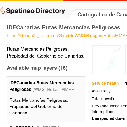
Cartografica de Ca
IDECanarias Rutas Mercancías Peligrosas
https://idecan2.grafcan.es/ServicioWMS/Riesgos/RutasMMP
Rutas Mercancías Peligrosas.
Propiedad del Gobierno de Canarias.
Available map layers (16)
IDECanarias Rutas Mercancías
Service health
N
(WMS_Rutas_MMPP)
Peligrosas
Availability
Total downtime
Rutas Mercancías Peligrosas.
Propiedad del Gobierno de
Pre-announced ser
interruptions
Canarias.
Unexpected down