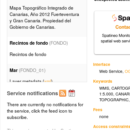
Mapa Topográfico Integrado de
Canarias, Año 2012 Fuerteventura
y Gran Canaria. Propiedad del
Gobierno de Canarias.
(FONDO)
Recintos de fondo
Recintos de fondo
Interface
(FONDO_01)
Mar
Web Service
,
OG
Layer metadata (
xml
)
Keywords
WMS
,
CARTOGR
(FONDO_02)
Service notifications
Islas
1:5.000
,
CANAR
TOPOGRAPHIC
Layer metadata (
xml
)
There are currently no notifications for
Fees
the service, click the feed icon to
Municipios (superficies)
none
subscribe.
(FONDO_03)
Access constraint