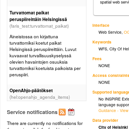
Turvattomat paikat
peruspiireittäin Helsingissä
Interface
(faris_test:turvattomat_paikat)
Web Service
,
OG
Aineistossa on kirjattuna
Keywords
turvattomiksi koetut paikat
WFS
,
City Of Hel
Helsingissä peruspiireittäin. Luvut
kuvaavat turvallisuuskyselyssä
Fees
olevien havaintojen osuuksia
NONE
turvattomiksi koetuista paikoista per
peruspiiri.
Access constraint
NONE
OpenAhjo-päätökset
Supported languag
(hel:openahjo_agenda_items)
No INSPIRE Exten
language suppor
Guidance - View
Service notifications
(hel:louhi)
louhi
Data provider
There are currently no notifications for
City of Helsinki