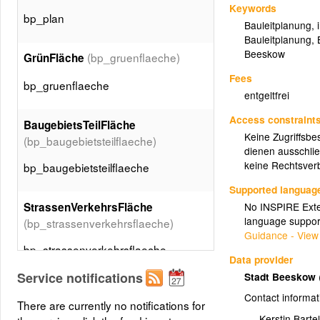
Keywords
bp_plan
Bauleitplanung
,
Bauleitplanung
,
Beeskow
(bp_gruenflaeche)
GrünFläche
Fees
bp_gruenflaeche
entgeltfrei
Access constraint
BaugebietsTeilFläche
Keine Zugriffsbe
(bp_baugebietsteilflaeche)
dienen ausschlie
keine Rechtsverb
bp_baugebietsteilflaeche
Supported languag
StrassenVerkehrsFläche
No INSPIRE Exten
language suppor
(bp_strassenverkehrsflaeche)
Guidance - View
bp_strassenverkehrsflaeche
Data provider
Service notifications
Stadt Beeskow
ÜberbaubareGrundstücksFläche
Contact informat
There are currently no notifications for
(bp_ueberbaubaregrundstuecksflaeche)
Kerstin Bartel