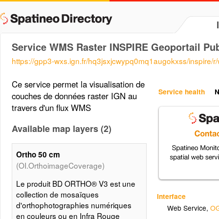
Service WMS Raster INSPIRE Geoportail Pub
https://gpp3-wxs.ign.fr/hq3jsxjcwypq0mq1augokxss/inspire/r
Ce service permet la visualisation de
Service health
N
couches de données raster IGN au
travers d'un flux WMS
Available map layers (2)
Ortho 50 cm
(OI.OrthoimageCoverage)
Le produit BD ORTHO® V3 est une
collection de mosaïques
Interface
d'orthophotographies numériques
Web Service
,
OG
en couleurs ou en Infra Rouge