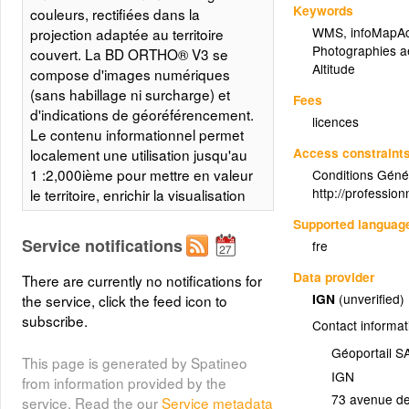
Keywords
couleurs, rectifiées dans la
WMS
,
infoMapA
projection adaptée au territoire
Photographies a
couvert. La BD ORTHO® V3 se
Altitude
compose d'images numériques
(sans habillage ni surcharge) et
Fees
d'indications de géoréférencement.
licences
Le contenu informationnel permet
Access constraint
localement une utilisation jusqu'au
1 :2,000ième pour mettre en valeur
Conditions Généra
http://professio
le territoire, enrichir la visualisation
des données et des projets.
Supported languag
Service notifications
fre
Layer metadata (
xml
)
Data provider
There are currently no notifications for
Ortho 20 cm
IGN
(unverified)
the service, click the feed icon to
(OI.OrthoimageCoverage.HR)
subscribe.
Contact informat
Le produit BD ORTHO® V3 est une
Géoportail S
collection de mosaïques
This page is generated by Spatineo
IGN
d'orthophotographies numériques
from information provided by the
73 avenue de
en couleurs ou en Infra Rouge
service. Read the our
Service metadata