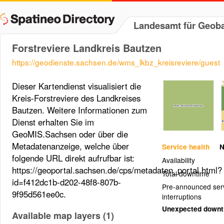
Landesamt für Geob
Forstreviere Landkreis Bautzen
https://geodienste.sachsen.de/wms_lkbz_kreisreviere/guest
Dieser Kartendienst visualisiert die
Kreis-Forstreviere des Landkreises
Bautzen. Weitere Informationen zum
Dienst erhalten Sie im
GeoMIS.Sachsen oder über die
Metadatenanzeige, welche über
Service health
N
folgende URL direkt aufrufbar ist:
Availability
https://geoportal.sachsen.de/cps/metadaten_portal.html?
Total downtime
id=f412dc1b-d202-48f8-807b-
Pre-announced ser
9f95d561ee0c.
interruptions
Unexpected down
Available map layers (1)