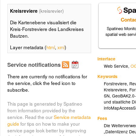
(kreisrevier)
Kreisreviere
Die Kartenebene visualisiert die
Kreis-Forstreviere des Landkreises
Bautzen.
Layer metadata (
html
,
xml
)
Interface
Service notifications
Web Service
,
OG
There are currently no notifications for
Keywords
the service, click the feed icon to
Forstreviere
,
Rev
subscribe.
Kreisreviere
,
For
SN
,
GeoBAK2.0-
und staatliche D
This page is generated by Spatineo
infoMapAccessS
from information provided by the
service. Read the our
Service metadata
Fees
guide
for tips on how to make your
Die Weiterverwen
service page look better by improving
„Datenlizenz D