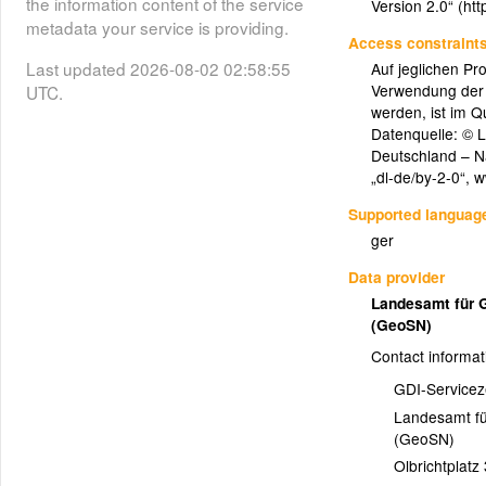
the information content of the service
Version 2.0“ (ht
metadata your service is providing.
Access constraint
Last updated 2026-08-02 02:58:55
Auf jeglichen Pr
Verwendung der 
UTC.
werden, ist im 
Datenquelle: © L
Deutschland – N
„dl-de/by-2-0“,
Supported languag
ger
Data provider
Landesamt für 
(GeoSN)
Contact informat
GDI-Service
Landesamt fü
(GeoSN)
Olbrichtplatz 