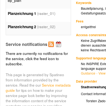
bp_plan
Keywords
Bauleitplanung
,
Gestaltungssatz
(raster_01)
Planzeichnung 1
Fees
(raster_02)
Planzeichnung 2
entgeltfrei
Access constraint
Keine Zugriffsbe
Service notifications
dienen ausschlie
keine Rechtsverb
There are currently no notifications for
Supported languag
the service, click the feed icon to
subscribe.
No INSPIRE Exten
language suppor
Guidance - View
This page is generated by Spatineo
from information provided by the
Data provider
service. Read the our
Service metadata
Stadtverwaltung
guide
for tips on how to make your
Contact informat
service page look better by improving
the information content of the service
Torsten Zado
metadata your service is providing.