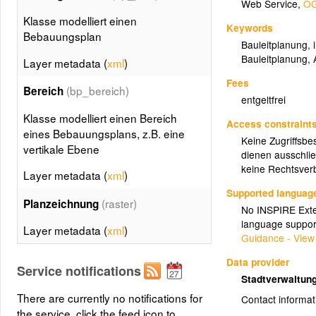
Web Service
,
OG
Klasse modelliert einen
Keywords
Bebauungsplan
Bauleitplanung
,
Bauleitplanung
,
Layer metadata (
xml
)
Fees
(bp_bereich)
Bereich
entgeltfrei
Klasse modelliert einen Bereich
Access constraint
eines Bebauungsplans, z.B. eine
Keine Zugriffsbe
vertikale Ebene
dienen ausschlie
keine Rechtsverb
Layer metadata (
xml
)
Supported languag
(raster)
Planzeichnung
No INSPIRE Exten
language suppor
Layer metadata (
xml
)
Guidance - View
Data provider
Service notifications
Stadtverwaltung
There are currently no notifications for
Contact informat
the service, click the feed icon to