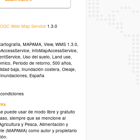
OGC Web Map Service
1.3.0
artografía
,
MAPAMA
,
View
,
WMS 1.3.0
,
pAccessService
,
infoMapAccessService
,
ntService
,
Uso del suelo
,
Land use
,
ómico
,
Periodo de retorno
,
500 años
,
lidad baja
,
Inundación costera
,
Oleaje
,
,
Inundaciones
,
España
 condiciones
nts
se puede usar de modo libre y gratuito
caso, siempre que se mencione al
Agricultura y Pesca, Alimentación y
te (MAPAMA) como autor y propietario
ión.