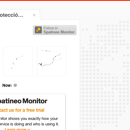
rotecció…
Follow in
Spatineo Monitor
Now: