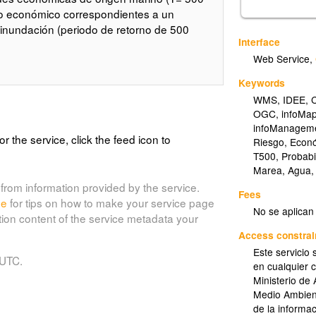
o económico correspondientes a un
 inundación (periodo de retorno de 500
Interface
Web Service
,
Keywords
WMS
,
IDEE
,
C
OGC
,
infoMa
infoManageme
or the service, click the feed icon to
Riesgo
,
Econ
T500
,
Probabi
Marea
,
Agua
from information provided by the service.
Fees
de
for tips on how to make your service page
No se aplican
tion content of the service metadata your
Access constrai
Este servicio 
 UTC.
en cualquier 
Ministerio de 
Medio Ambien
de la informac