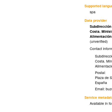
Supported lang
spa
Data provider
Subdirección 
Costa. Minist
Alimentació
(unverified)
Contact infor
Subdirecci
Costa. Min
Alimentac
Postal:
Plaza de S
España
Email:
Service metadat
Available in f