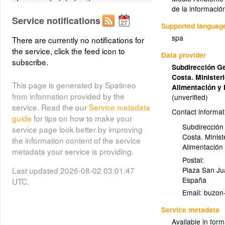
Layer metadata (
xml
)
de la informació
Service notifications
Supported languag
spa
There are currently no notifications for
the service, click the feed icon to
Data provider
subscribe.
Subdirección Ge
Costa. Ministeri
This page is generated by Spatineo
Alimentación y
from information provided by the
(unverified)
service. Read the our
Service metadata
Contact informat
guide
for tips on how to make your
Subdirección 
service page look better by improving
Costa. Minist
the information content of the service
Alimentació
metadata your service is providing.
Postal:
Plaza San Jua
Last updated 2026-08-02 03:01:47
España
UTC.
Email:
Service metadata
Available in form