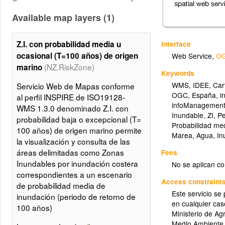
Available map layers (1)
Interface
Z.I. con probabilidad media u
ocasional (T=100 años) de origen
Web Service
,
OG
(NZ.RiskZone)
marino
Keywords
WMS
,
IDEE
,
Car
Servicio Web de Mapas conforme
OGC
,
España
,
i
al perfil INSPIRE de ISO19128-
infoManagement
WMS 1.3.0 denominado Z.I. con
Inundable
,
ZI
,
Pe
probabilidad baja o excepcional (T=
Probabilidad me
100 años) de origen marino permite
Marea
,
Agua
,
In
la visualización y consulta de las
áreas delimitadas como Zonas
Fees
Inundables por inundación costera
No se aplican co
correspondientes a un escenario
Access constraint
de probabilidad media de
Este servicio se
inundación (periodo de retorno de
en cualquier ca
100 años)
Ministerio de Ag
Medio Ambiente 