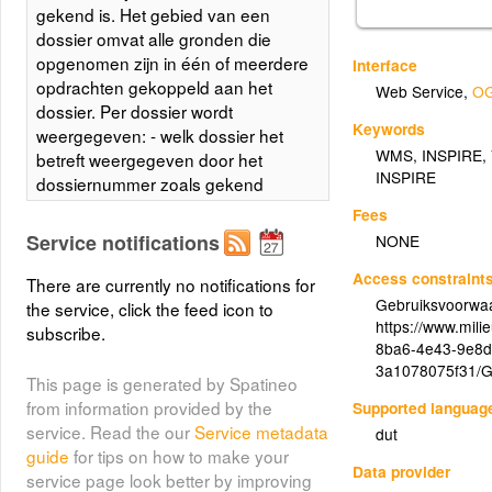
gekend is. Het gebied van een
dossier omvat alle gronden die
opgenomen zijn in één of meerdere
Interface
opdrachten gekoppeld aan het
Web Service
,
OG
dossier. Per dossier wordt
Keywords
weergegeven: - welk dossier het
WMS
,
INSPIRE
,
betreft weergegeven door het
INSPIRE
dossiernummer zoals gekend
binnen OVAM; - welke type conform
Fees
verklaarde opdrachten uitgevoerd
Service notifications
NONE
zijn in het kader van het
Access constraint
bodemdecreet. Er wordt
There are currently no notifications for
onderscheid gemaakt tussen de 4
Gebruiksvoorwaa
the service, click the feed icon to
https://www.mil
hoofdcategoriën van opdrachten
subscribe.
8ba6-4e43-9e8d
waarvoor conforme
3a1078075f31/G
opdrachtinformatie beschikbaar is,
This page is generated by Spatineo
nl oriënterende
from information provided by the
Supported languag
bodemonderzoeken, beschrijvende
service. Read the our
Service metadata
dut
bodemonderzoeken,
guide
for tips on how to make your
Data provider
bodemsaneringsprojecten en
service page look better by improving